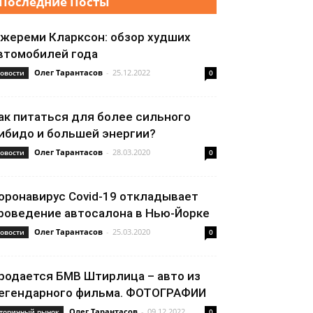
Последние Посты
жереми Кларксон: обзор худших
втомобилей года
Олег Тарантасов
-
25.12.2022
овости
0
ак питаться для более сильного
ибидо и большей энергии?
Олег Тарантасов
-
28.03.2020
овости
0
оронавирус Covid-19 откладывает
роведение автосалона в Нью-Йорке
Олег Тарантасов
-
25.03.2020
овости
0
родается БМВ Штирлица – авто из
егендарного фильма. ФОТОГРАФИИ
Олег Тарантасов
-
09.12.2022
торичный рынок
0