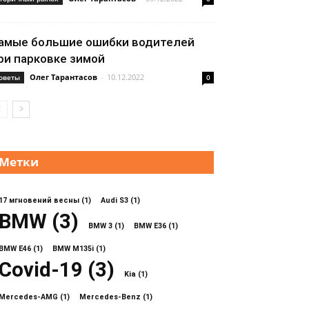
амые большие ошибки водителей
ри парковке зимой
Олег Тарантасов
-
10.12.2022
оветы
0
Метки
17 мгновений весны
(1)
Audi S3
(1)
BMW
(3)
BMW 3
(1)
BMW E36
(1)
BMW E46
(1)
BMW M135i
(1)
Covid-19
(3)
Kia
(1)
Mercedes-AMG
(1)
Mercedes-Benz
(1)