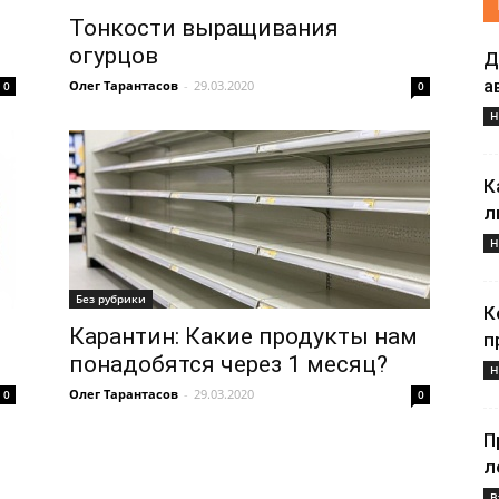
Тонкости выращивания
огурцов
Д
а
Олег Тарантасов
-
29.03.2020
0
0
Н
К
л
Н
Без рубрики
К
Карантин: Какие продукты нам
п
понадобятся через 1 месяц?
Н
Олег Тарантасов
-
29.03.2020
0
0
П
л
В