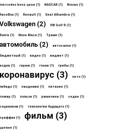
mercedes benz цена
(1)
NASCAR
(1)
Nissan
(1)
RaceBox
(1)
Renault
(1)
Seat Alhambra
(1)
Volkswagen
(2)
VW Golf R
(1)
Волга
(1)
Илон Маск
(1)
Трамп
(1)
автомобиль
(2)
автосалон
(1)
бюджетный
(1)
видео
(1)
виджет
(1)
водка
(1)
гараж
(1)
гонки
(1)
грибы
(1)
коронавирус
(3)
лето
(1)
либидо
(1)
пандемия
(1)
питание
(1)
пожар
(1)
польза
(1)
ржавчина
(1)
седан
(1)
социализм
(1)
технологии будущего
(1)
фильм
(3)
траффик
(1)
цыгане
(1)